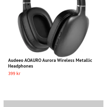
Audeeo AOAURO Aurora Wireless Metallic
A
Headphones
A
399 kr
4