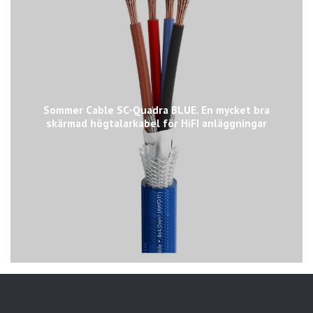
Sommer Cable SC-Quadra BLUE. En mycket bra
skärmad högtalarkabel för HiFI anläggningar