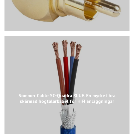
Sommer Cable SC-Quadra BLUE. En mycket bra
skärmad högtalarkabel för HiFI anläggningar