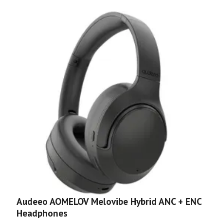
Audeeo AOMELOV Melovibe Hybrid ANC + ENC
A
Headphones
A