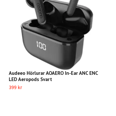
Audeeo Hörlurar AOAERO In-Ear ANC ENC
A
LED Aeropods Svart
W
399 kr
3