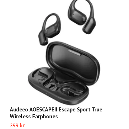
Audeeo AOESCAPEII Escape Sport True
A
Wireless Earphones
E
399 kr
2