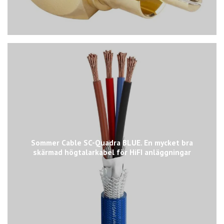
Sommer Cable SC-Quadra BLUE. En mycket bra
skärmad högtalarkabel för HiFI anläggningar