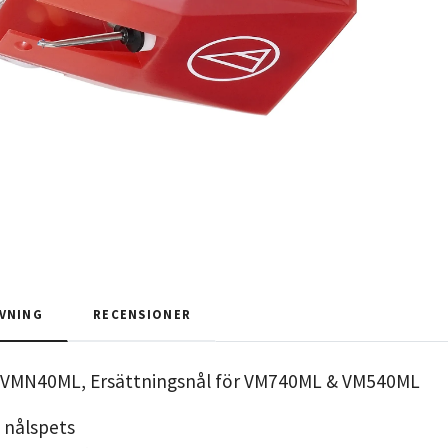
VNING
RECENSIONER
 VMN40ML, Ersättningsnål för VM740ML & VM540ML
 nålspets