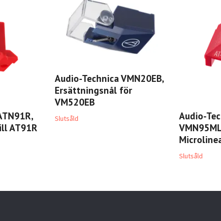
Audio-Technica VMN20EB,
Ersättningsnål för
VM520EB
 ATN91R,
Audio-Tec
Slutsåld
ill AT91R
VMN95ML,
Microline
Slutsåld