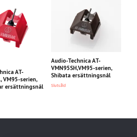
Audio-Technica AT-
VMN95SH,VM95-serien,
hnica AT-
Aud
Shibata ersättningsnål
 VM95-serien,
ell
ar ersättningsnål
Slutsåld
Slut