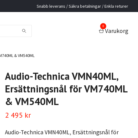
Snabb leverans / Säkra betalningar / Enkla returer
0
Varukorg
 VM740ML & VM540ML
Audio-Technica VMN40ML,
Ersättningsnål för VM740ML
& VM540ML
2 495 kr
Audio-Technica VMN40ML, Ersättningsnål för