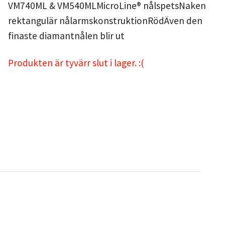
VM740ML & VM540MLMicroLine® nålspetsNaken
rektangulär nålarmskonstruktionRödÄven den
finaste diamantnålen blir ut
Produkten är tyvärr slut i lager. :(