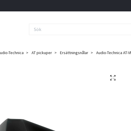
udio-Technica
AT pickuper
Ersättningsnålar
Audio-Technica AT-VM