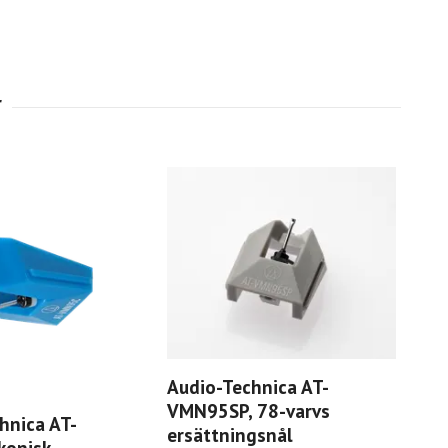
Audio-Technica AT-
VMN95SP, 78-varvs
hnica AT-
Aud
ersättningsnål
konisk
ers