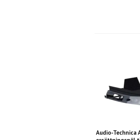
Audio-Technica 
ersättningsnål t