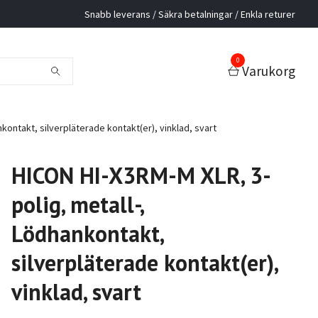
Snabb leverans / Säkra betalningar / Enkla returer
0
Varukorg
kontakt, silverpläterade kontakt(er), vinklad, svart
HICON HI-X3RM-M XLR, 3-
polig, metall-,
Lödhankontakt,
silverpläterade kontakt(er),
vinklad, svart