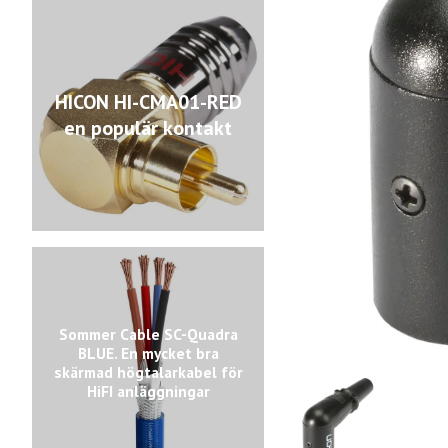
HICON HI-CMA01-RED
en populär kontakt
Sommer Cable SC-Quadra
BLUE. En mycket bra
skärmad högtalarkabel för
HiFI anläggningar