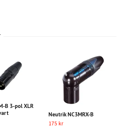
M-B 3-pol XLR
vart
Neutrik NC3MRX-B
175 kr
HIC