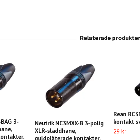
Rean RC3
-BAG 3-
kontakt s
Neutrik NC3MXX-B 3-polig
hane,
XLR-sladdhane,
29 kr
kontakter.
guldpläterade kontakter.