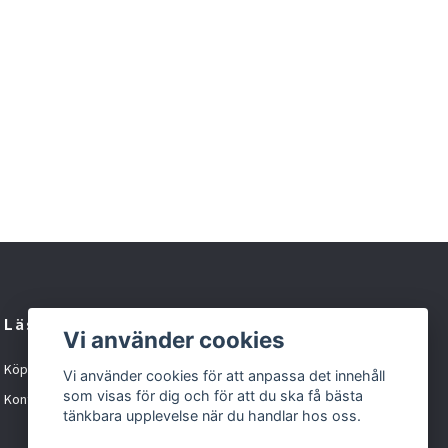
BAS
sil
sva
pla
dra
met
39 
Läs mer
Vi använder cookies
Köpvillkor
Vi använder cookies för att anpassa det innehåll
som visas för dig och för att du ska få bästa
Kontakt
tänkbara upplevelse när du handlar hos oss.