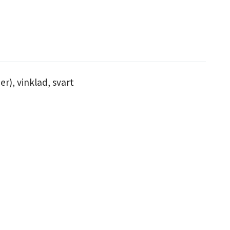
er), vinklad, svart
M-M
N
k
ed