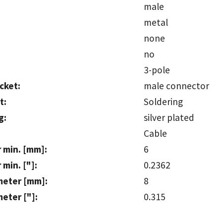
male
meta
none
n
3-pole
cket:
male conn
t:
Soldering
g:
silver pl
Cable
 min. [mm]:
min. ["]:
0.2362
meter [mm]:
eter ["]:
0.315