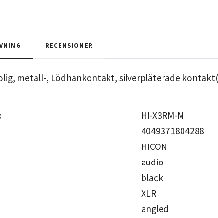
VNING
RECENSIONER
lig, metall-, Lödhankontakt, silverpläterade kontakt(
:
HI-X3R
4049371804288
HICO
audio
blac
XLR
angl