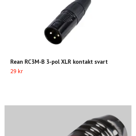
Rean RC3M-B 3-pol XLR kontakt svart
R
29 kr
2