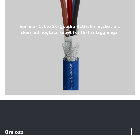
Sommer Cable SC-Quadra BLUE. En mycket bra
skärmad högtalarkabel för HiFI anläggningar
Om oss