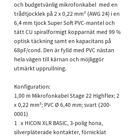
och budgetvänlig mikrofonkabel med en
trådtjocklek på 2 x 0,22 mm² (AWG 24) i en
6,4 mm tjock Super Soft PVC-mantel och
tätt CU spiralformigt kopparnät med 99 %
optisk täckning samt en kapacitans på
68pF/cond. Den är fylld med PVC nästan
hela vägen till kärnan och möjliggör
utmärkt upprullning.
Konfiguration:
1,00 m Mikrofonkabel Stage 22 Highflex; 2
x 0,22 mm²; PVC Ø 6,40 mm; svart (200-
0001)
1 x HICON XLR BASIC, 3-polig hona,
silverpläterade kontakter, förnicklat