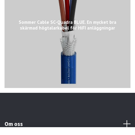
Sommer Cable SC-Quadra BLUE. En mycket bra
skärmad högtalarkabel för HiFI anläggningar
Om oss