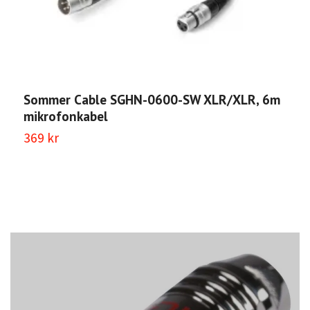
Sommer Cable SGHN-0600-SW XLR/XLR, 6m
S
mikrofonkabel
m
369 kr
2