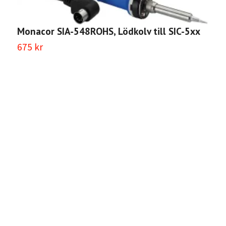
Monacor SIA-548ROHS, Lödkolv till SIC-5xx
675 kr
M
8