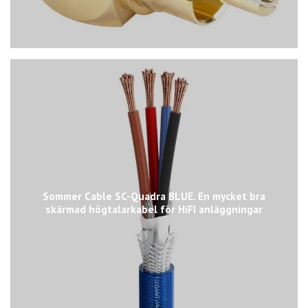
Sommer Cable SC-Quadra BLUE. En mycket bra
skärmad högtalarkabel för HiFI anläggningar