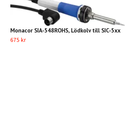
Monacor SIA-548ROHS, Lödkolv till SIC-5xx
675 kr
L
1
2