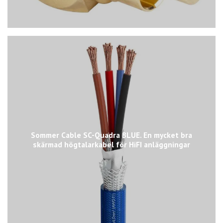
Sommer Cable SC-Quadra BLUE. En mycket bra
skärmad högtalarkabel för HiFI anläggningar