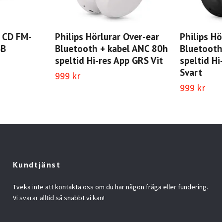
 CD FM-
Philips Hörlurar Over-ear
Philips Hö
SB
Bluetooth + kabel ANC 80h
Bluetooth
speltid Hi-res App GRS Vit
speltid H
Svart
999 kr
999 kr
Kundtjänst
Tveka inte att kontakta oss om du har någon fråga eller fundering.
Vi svarar alltid så snabbt vi kan!