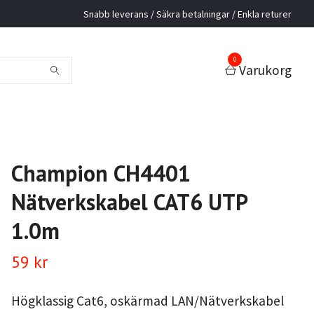
Snabb leverans / Säkra betalningar / Enkla returer
0
Varukorg
Champion CH4401
Nätverkskabel CAT6 UTP
1.0m
59 kr
Högklassig Cat6, oskärmad LAN/Nätverkskabel