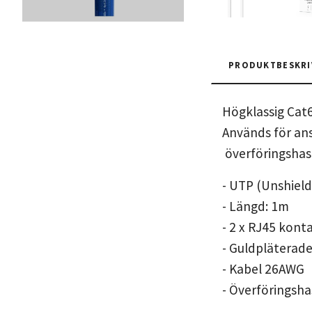
PRODUKTBESKRI
Högklassig Cat
Används för ans
överföringshast
- UTP (Unshield
- Längd: 1m
- 2 x RJ45 kont
- Guldpläterade 
- Kabel 26AWG
- Överföringsha