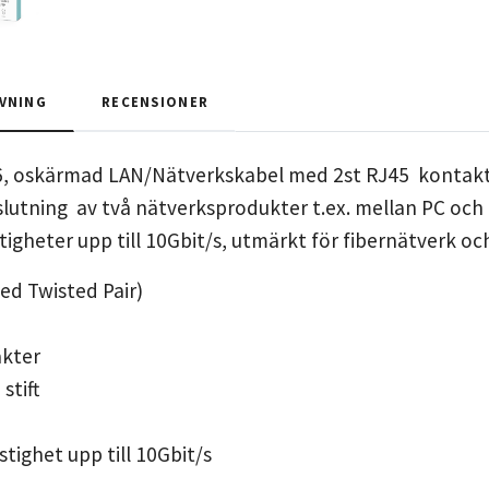
VNING
RECENSIONER
6, oskärmad LAN/Nätverkskabel med 2st RJ45 kontakter
lutning av två nätverksprodukter t.ex. mellan PC och
igheter upp till 10Gbit/s, utmärkt för fibernätverk oc
ed Twisted Pair)
akter
stift
stighet upp till 10Gbit/s