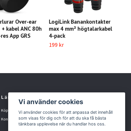
rlurar Over-ear
LogiLink Banankontakter
Log
 + kabel ANC 80h
max 4 mm² högtalarkabel
Ren
i-res App GRS
4-pack
79 
199 kr
Läs mer
Vi använder cookies
Köpvillkor
Vi använder cookies för att anpassa det innehåll
som visas för dig och för att du ska få bästa
Kontakt
tänkbara upplevelse när du handlar hos oss.