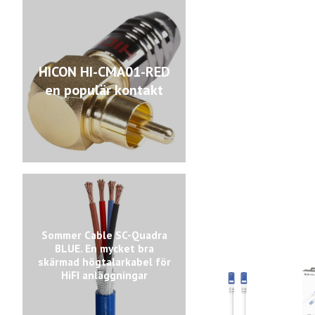
HICON HI-CMA01-RED
en populär kontakt
Sommer Cable SC-Quadra
BLUE. En mycket bra
skärmad högtalarkabel för
HiFI anläggningar