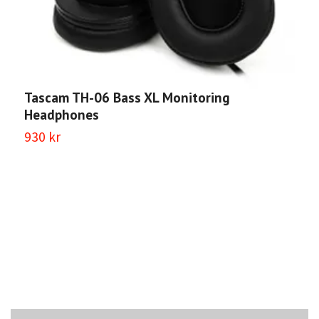
Tascam TH-06 Bass XL Monitoring
Headphones
930 kr
T
b
5