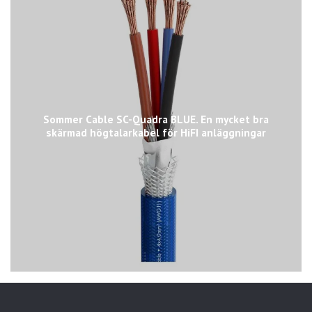
Sommer Cable SC-Quadra BLUE. En mycket bra
skärmad högtalarkabel för HiFI anläggningar