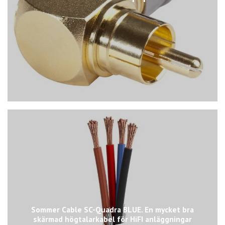
Sommer Cable SC-Quadra BLUE. En mycket bra
skärmad högtalarkabel för HiFI anläggningar