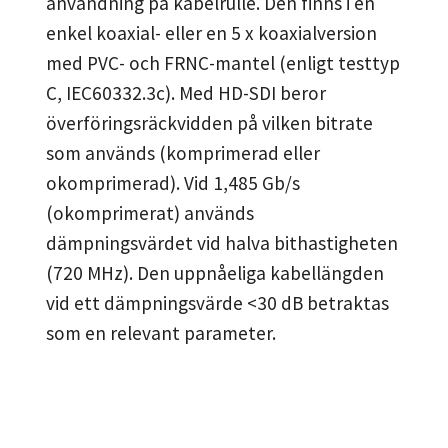
användning på kabelrulle. Den finns i en
enkel koaxial- eller en 5 x koaxialversion
med PVC- och FRNC-mantel (enligt testtyp
C, IEC60332.3c). Med HD-SDI beror
överföringsräckvidden på vilken bitrate
som används (komprimerad eller
okomprimerad). Vid 1,485 Gb/s
(okomprimerat) används
dämpningsvärdet vid halva bithastigheten
(720 MHz). Den uppnåeliga kabellängden
vid ett dämpningsvärde <30 dB betraktas
som en relevant parameter.