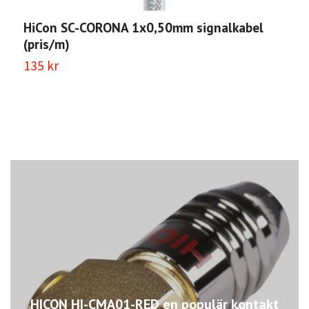
HiCon SC-CORONA 1x0,50mm signalkabel
S
(pris/m)
S
5
135 kr
5
HICON HI-CMA01-RED en populär kontakt