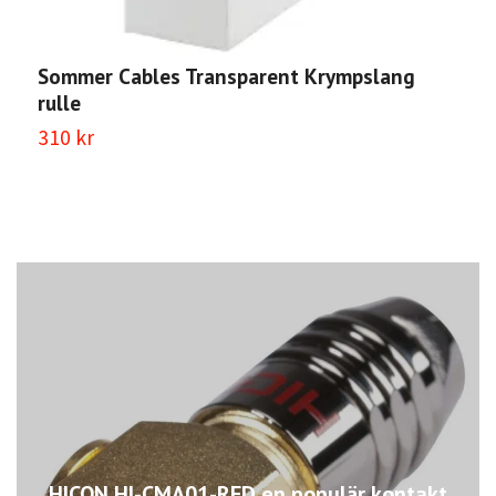
Sommer Cables Transparent Krympslang
S
rulle
8
310 kr
2
HICON HI-CMA01-RED en populär kontakt