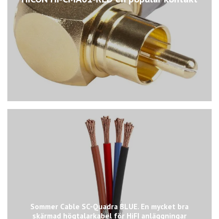
Sommer Cable SC-Quadra BLUE. En mycket bra
skärmad högtalarkabel för HiFI anläggningar