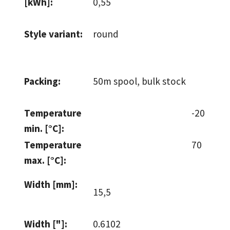
[kWh]:
0,55
Style variant:
round
Packing:
50m spool
, bulk stock
Temperature
-20
min. [°C]:
Temperature
70
max. [°C]:
Width [mm]:
15,5
Width ["]:
0.6102