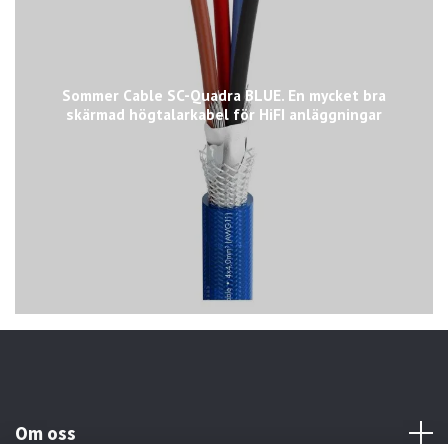
Sommer Cable SC-Quadra BLUE. En mycket bra
skärmad högtalarkabel för HiFI anläggningar
Om oss