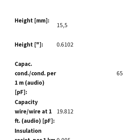
Height [mm]:
15,5
Height ["]:
0.6102
Capac.
cond./cond. per
65
1 m (audio)
[pF]:
Capacity
wire/wire at 1
19.812
ft. (audio) [pF]:
Insulation
resist. per 1 km
0,005