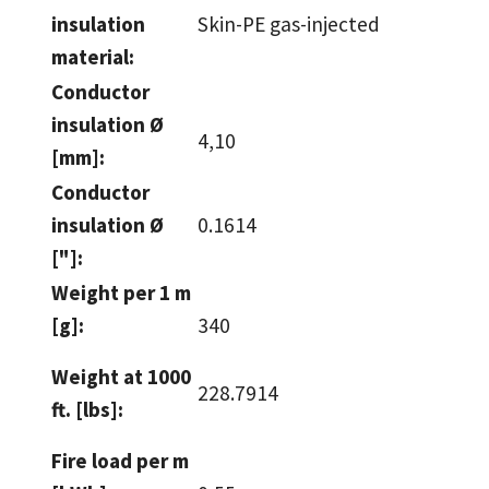
insulation
Skin-PE gas-injected
material:
Conductor
insulation Ø
4,10
[mm]:
Conductor
insulation Ø
0.1614
["]:
Weight per 1 m
[g]:
340
Weight at 1000
228.7914
ft. [lbs]:
Fire load per m