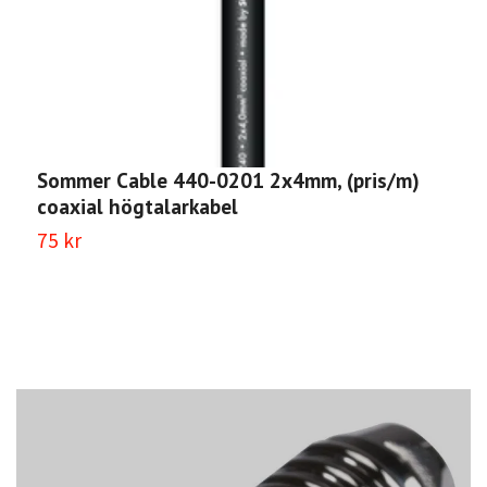
Sommer Cable 440-0201 2x4mm, (pris/m)
S
coaxial högtalarkabel
F
75 kr
5