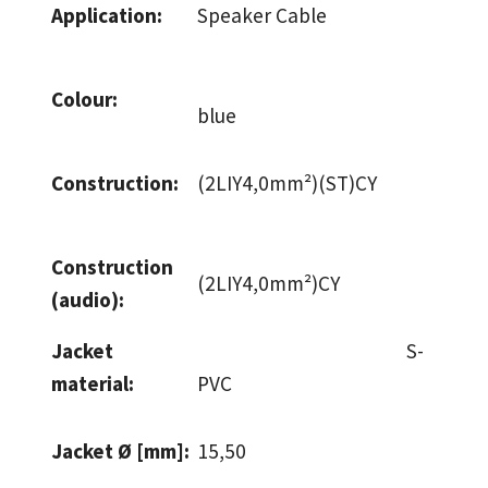
Application:
Speaker Cable
Colour:
blue
Construction:
(2LIY4,0mm²)(ST)CY
Construction
(2LIY4,0mm²)CY
(audio):
Jacket
S-
material:
PVC
Jacket Ø [mm]:
15,50