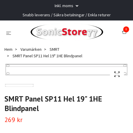
Inkl. moms
Snabb leverans / Säkra betalningar / Enkla returer
0
Hem
Varumärken
SMRT
SMRT Panel SP11 Hel 19" 1HE Blindpanel
SMRT Panel SP11 Hel 19" 1HE
Blindpanel
269 kr