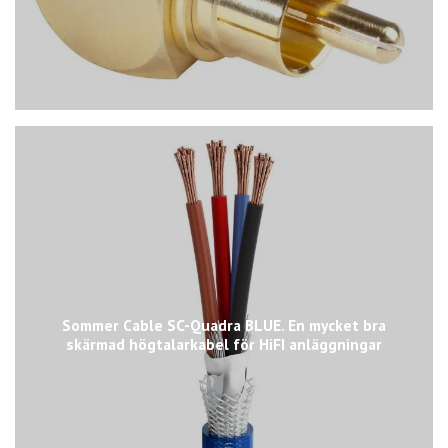
Sommer Cable SC-Quadra BLUE. En mycket bra
skärmad högtalarkabel för HiFI anläggningar