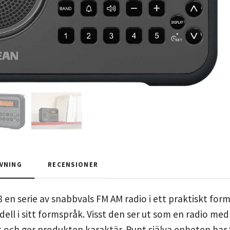
VNING
RECENSIONER
en serie av snabbvals FM AM radio i ett praktiskt forma
ll i sitt formspråk. Visst den ser ut som en radio m
t och ger produkten karaktär. Runt själva enheten ha