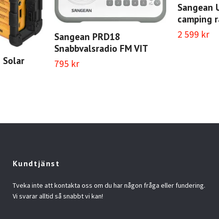
Sangean U
camping r
2 599 kr
Sangean PRD18
Snabbvalsradio FM VIT
Solar
795 kr
Kundtjänst
Tveka inte att kontakta oss om du har någon fråga eller fundering.
Vi svarar alltid så snabbt vi kan!