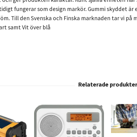
digt fungerar som design markör. Gummi skyddet är et
öm. Till den Svenska och Finska marknaden tar vi på m
art samt Vit över blå