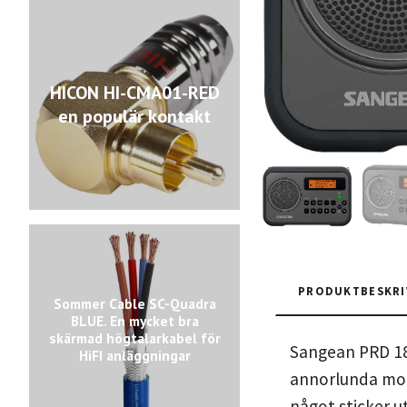
HICON HI-CMA01-RED
en populär kontakt
PRODUKTBESKRI
Sommer Cable SC-Quadra
BLUE. En mycket bra
skärmad högtalarkabel för
Sangean PRD 18 
HiFI anläggningar
annorlunda mode
något sticker u