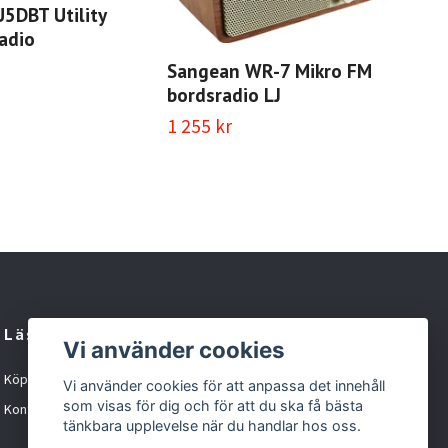
5DBT Utility
adio
Sa
ve
Sangean WR-7 Mikro FM
bordsradio LJ
895
1 255 kr
Läs mer
Vi använder cookies
Köpvillkor
Vi använder cookies för att anpassa det innehåll
som visas för dig och för att du ska få bästa
Kontakt
tänkbara upplevelse när du handlar hos oss.