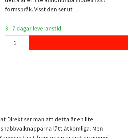
detta är en lite annorlunda modell i sitt
formspråk. Visst den ser ut
3 - 7 dagar leveranstid
t Direkt ser man att detta är en lite
ed snabbvalknapparna lätt åtkomliga. Men
r Sangean tagit fram och placerat en gummi