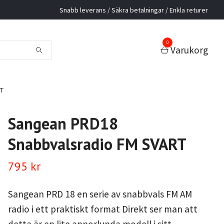
Snabb leverans / Säkra betalningar / Enkla returer
0
Varukorg
RT
Sangean PRD18
Snabbvalsradio FM SVART
795 kr
Sangean PRD 18 en serie av snabbvals FM AM
radio i ett praktiskt format Direkt ser man att