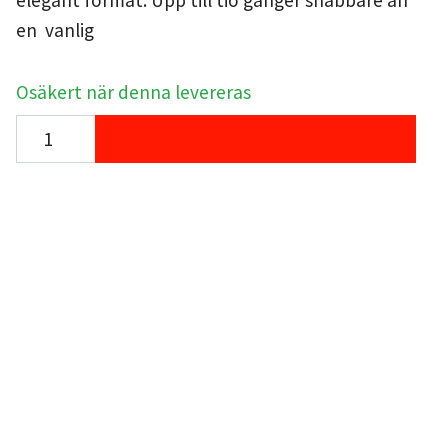
elegant format. Upp till tio gånger snabbare än
en vanlig
Osäkert när denna levereras