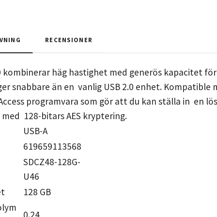
VNING
RECENSIONER
0 kombinerar häg hastighet med generös kapacitet för
nger snabbare än en vanlig USB 2.0 enhet. Kompatible 
Access programvara som gör att du kan ställa in en l
å med 128-bitars AES kryptering.
USB-A
619659113568
SDCZ48-128G-
U46
et
128 GB
olym
0.24