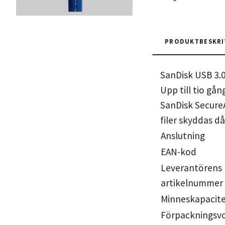
PRODUKTBESKRI
SanDisk USB 3.
Upp till tio gå
SanDisk Secure
filer skyddas d
Anslutning
EAN-kod
Leverantörens
artikelnummer
Minneskapacit
Förpackningsv