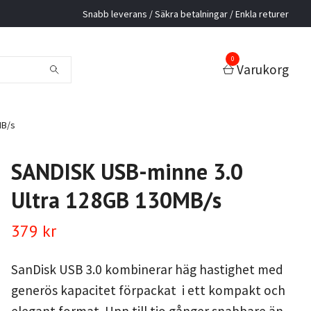
Snabb leverans / Säkra betalningar / Enkla returer
0
Varukorg
MB/s
SANDISK USB-minne 3.0
Ultra 128GB 130MB/s
379 kr
SanDisk USB 3.0 kombinerar häg hastighet med
generös kapacitet förpackat i ett kompakt och