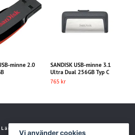
USB-minne 2.0
SANDISK USB-minne 3.1
SAN
GB
Ultra Dual 256GB Typ C
Ul
765 kr
2 4
Läs mer
Vi använder cookies