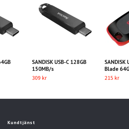
64GB
SANDISK USB-C 128GB
SANDISK 
150MB/s
Blade 64
309 kr
215 kr
Kundtjänst