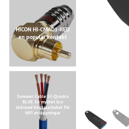
HICON HI-CMA01-RED
en populär kontakt
Sommer Cable SC-Quadra
BLUE. En mycket bra
skärmad högtalarkabel för
HiFI anläggningar