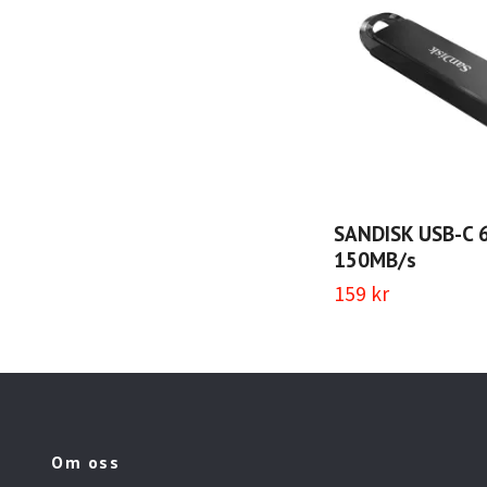
SANDISK USB-C 
150MB/s
159 kr
Om oss