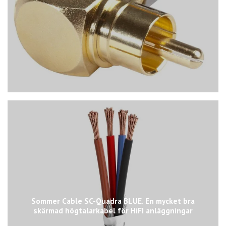
Sommer Cable SC-Quadra BLUE. En mycket bra
skärmad högtalarkabel för HiFI anläggningar