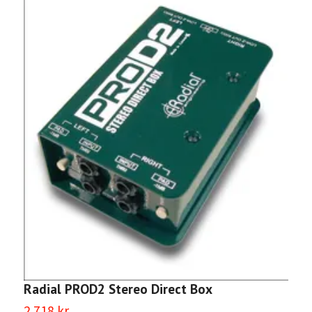
R
1
Radial PROD2 Stereo Direct Box
2 718 kr