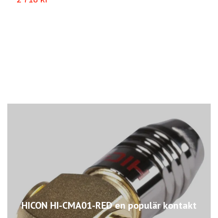
HICON HI-CMA01-RED en populär kontakt