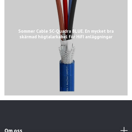
Sommer Cable SC-Quadra BLUE. En mycket bra
skärmad högtalarkabel för HiFI anläggningar
Om oss