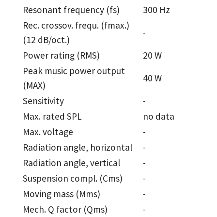
Resonant frequency (fs)
300 Hz
Rec. crossov. frequ. (fmax.)
-
(12 dB/oct.)
Power rating (RMS)
20 W
Peak music power output
40 W
(MAX)
Sensitivity
-
Max. rated SPL
no data
Max. voltage
-
Radiation angle, horizontal
-
Radiation angle, vertical
-
Suspension compl. (Cms)
-
Moving mass (Mms)
-
Mech. Q factor (Qms)
-