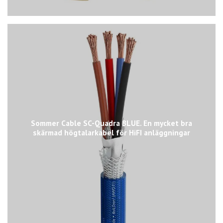
Sommer Cable SC-Quadra BLUE. En mycket bra
skärmad högtalarkabel för HiFI anläggningar