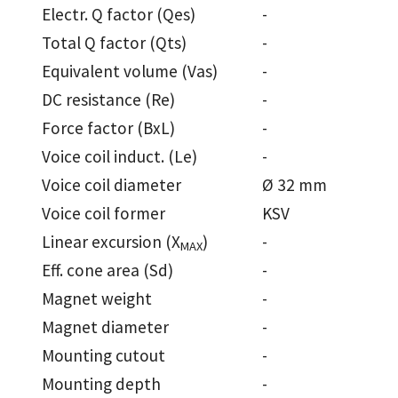
Electr. Q factor (Qes)
-
Total Q factor (Qts)
-
Equivalent volume (Vas)
-
DC resistance (Re)
-
Force factor (BxL)
-
Voice coil induct. (Le)
-
Voice coil diameter
Ø 32 mm
Voice coil former
KSV
Linear excursion (X
)
-
MAX
Eff. cone area (Sd)
-
Magnet weight
-
Magnet diameter
-
Mounting cutout
-
Mounting depth
-