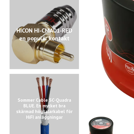
HICON HI-CMA01-RED
en populär kontakt
Sommer Cable SC-Quadra
BLUE. En mycket bra
skärmad högtalarkabel för
HiFI anläggningar