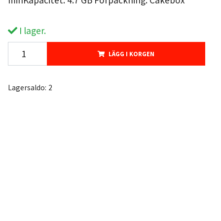
minKapacitet: 4.7 GB Förpackning: Cakebox
I lager.
LÄGG I KORGEN
Lagersaldo:
2