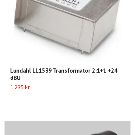
Lundahl LL1539 Transformator 2:1+1 +24
L
dBU
1
1 235 kr