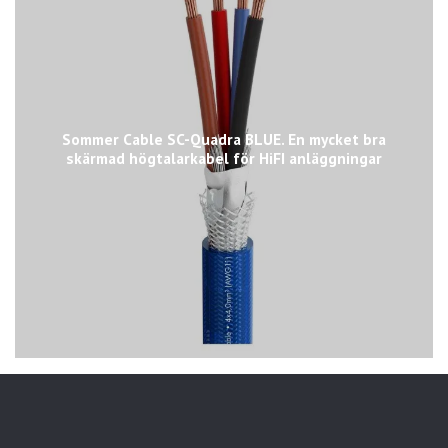
Sommer Cable SC-Quadra BLUE. En mycket bra
skärmad högtalarkabel för HiFI anläggningar