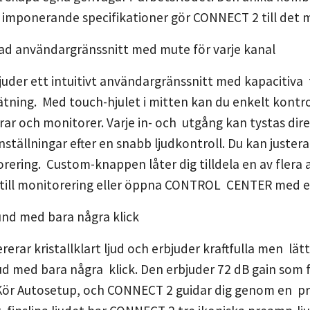
 imponerande specifikationer gör CONNECT 2 till det 
ad användargränssnitt med mute för varje kanal
der ett intuitivt användargränssnitt med kapacitiva t
mätning. Med touch-hjulet i mitten kan du enkelt kon
urar och monitorer. Varje in- och utgång kan tystas di
ställningar efter en snabb ljudkontroll. Du kan justera
orering. Custom-knappen låter dig tilldela en av fler
g till monitorering eller öppna CONTROL CENTER med e
und med bara några klick
erar kristallklart ljud och erbjuder kraftfulla men lä
jud med bara några klick. Den erbjuder 72 dB gain so
Kör Autosetup, och CONNECT 2 guidar dig genom en proc