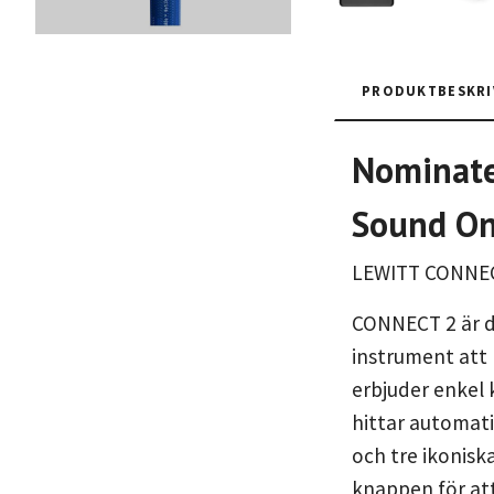
PRODUKTBESKRI
Nominated
Sound On
LEWITT CONNECT
CONNECT 2 är de
instrument att 
erbjuder enkel 
hittar automati
och tre ikonisk
knappen för att