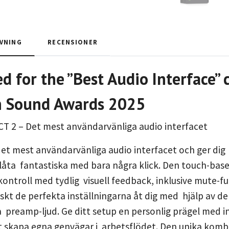
VNING
RECENSIONER
 for the ”Best Audio Interface” 
 Sound Awards 2025
 2 – Det mest användarvänliga audio interfacet
t mest användarvänliga audio interfacet och ger dig al
låta fantastiska med bara några klick. Den touch-base
kontroll med tydlig visuell feedback, inklusive mute-f
skt de perfekta inställningarna åt dig med hjälp av d
a preamp-ljud. Ge ditt setup en personlig prägel med 
 skapa egna genvägar i arbetsflödet. Den unika kombi