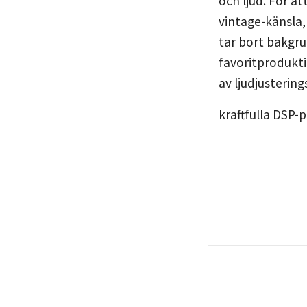
och ljud. För a
vintage-känsla,
tar bort bakgru
favoritprodukti
av ljudjusterin
kraftfulla DSP-