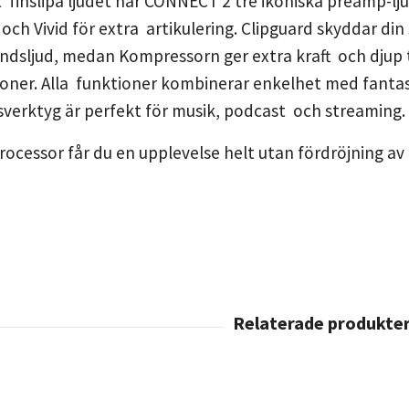
tt finslipa ljudet har CONNECT 2 tre ikoniska preamp-lj
 och Vivid för extra artikulering. Clipguard skyddar din
ndsljud, medan Kompressorn ger extra kraft och djup ti
oner. Alla funktioner kombinerar enkelhet med fantasti
gsverktyg är perfekt för musik, podcast och streaming
processor får du en upplevelse helt utan fördröjning av 