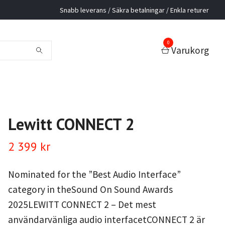
Snabb leverans / Säkra betalningar / Enkla returer
0
Varukorg
Lewitt CONNECT 2
2 399 kr
Nominated for the ”Best Audio Interface”
category in theSound On Sound Awards
2025LEWITT CONNECT 2 – Det mest
användarvänliga audio interfacetCONNECT 2 är