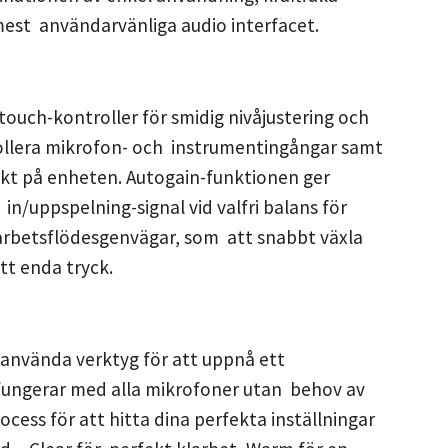
mest användarvänliga audio interfacet.
ouch-kontroller för smidig nivåjustering och
trollera mikrofon- och instrumentingångar samt
rekt på enheten. Autogain-funktionen ger
 in/uppspelning-signal vid valfri balans för
a arbetsflödesgenvägar, som att snabbt växla
tt enda tryck.
ttanvända verktyg för att uppnå ett
m fungerar med alla mikrofoner utan behov av
ess för att hitta dina perfekta inställningar