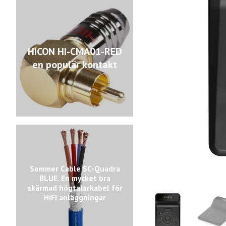
HICON HI-CMA01-RED
en populär kontakt
Sommer Cable SC-Quadra
BLUE. En mycket bra
skärmad högtalarkabel för
HiFI anläggningar