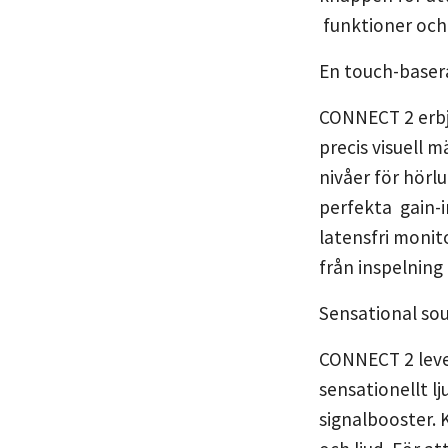
funktioner och
En touch-baser
CONNECT 2 erbju
precis visuell 
nivåer för hörl
perfekta gain-in
latensfri monit
från inspelnin
Sensational so
CONNECT 2 lever
sensationellt l
signalbooster. 