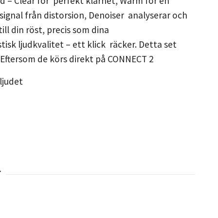
ud – Clear för perfekt klarhet, Warm för en
 signal från distorsion, Denoiser analyserar och
ll din röst, precis som dina
sk ljudkvalitet – ett klick räcker. Detta set
. Eftersom de körs direkt på CONNECT 2
ljudet