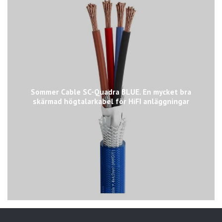
Sommer Cable SC-Quadra BLUE. En mycket bra
skärmad högtalarkabel för HiFI anläggningar