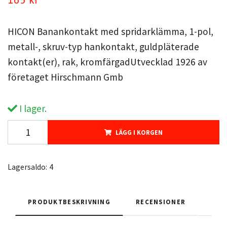
HICON Banankontakt med spridarklämma, 1-pol,
metall-, skruv-typ hankontakt, guldpläterade
kontakt(er), rak, kromfärgadUtvecklad 1926 av
företaget Hirschmann Gmb
I lager.
LÄGG I KORGEN
Lagersaldo:
4
PRODUKTBESKRIVNING
RECENSIONER