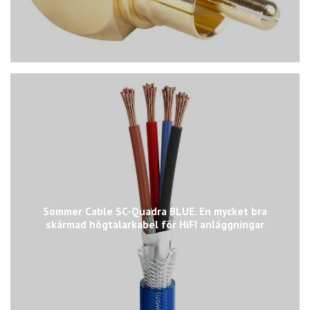
Sommer Cable SC-Quadra BLUE. En mycket bra
skärmad högtalarkabel för HiFI anläggningar