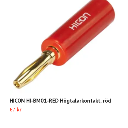
HICON HI-BM01-RED Högtalarkontakt, röd
H
t
67 kr
T
k