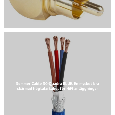
Sommer Cable SC-Quadra BLUE. En mycket bra
skärmad högtalarkabel för HiFI anläggningar