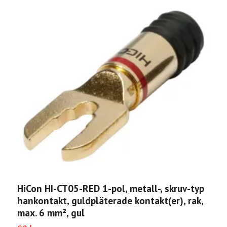
HiCon HI-CT05-RED 1-pol, metall-, skruv-typ
H
hankontakt, guldpläterade kontakt(er), rak,
t
max. 6 mm², gul
T
k