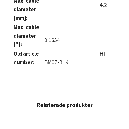
Max. cable
4,2
diameter
[mm]:
Max. cable
diameter
0.1654
["]:
Old article
HI-
number:
BM07-BLK