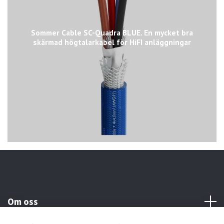
Sommer Cable SC-Quadra BLUE. En mycket bra
skärmad högtalarkabel för HiFI anläggningar
Om oss