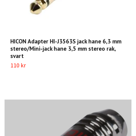
HICON Adapter HI-J3563S jack hane 6,3 mm
H
stereo/Mini-jack hane 3,5 mm stereo rak,
l
svart
7
110 kr