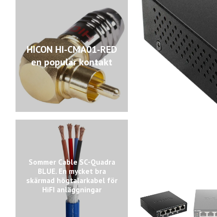
HICON HI-CMA01-RED
en populär kontakt
Sommer Cable SC-Quadra
BLUE. En mycket bra
skärmad högtalarkabel för
HiFI anläggningar