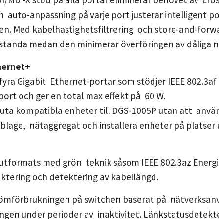
/MDI-X stöd på alla portar eliminerar behovet av cros
auto-anpassning på varje port justerar intelligent p
en. Med kabelhastighetsfiltrering och store-and-fo
standa medan den minimerar överföringen av dåliga n
hernet+
yra Gigabit Ethernet-portar som stödjer IEEE 802.3af o
port och ger en total max effekt på 60 W.
luta kompatibla enheter till DGS-1005P utan att anvä
blage, nätaggregat och installera enheter på platser u
utformats med grön teknik såsom IEEE 802.3az Energie
ktering och detektering av kabellängd.
trömförbrukningen på switchen baserat på nätverksan
gen under perioder av inaktivitet. Länkstatusdetekte