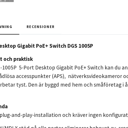
VNING
RECENSIONER
Desktop Gigabit PoE+ Switch DGS 1005P
 och praktisk
-1005P 5-Port Desktop Gigabit PoE+ Switch kan du a
ådlösa accesspunkter (APS), nätverksvideokameror och
etar tyst. Den är byggd med hem och småföretag i åta
nda
lug-and-play-installation och kräver ingen konfigurat