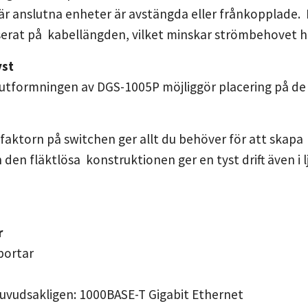
är anslutna enheter är avstängda eller frånkopplade.
serat på kabellängden, vilket minskar strömbehovet 
yst
tformningen av DGS-1005P möjliggör placering på de f
aktorn på switchen ger allt du behöver för att skapa e
den fläktlösa konstruktionen ger en tyst drift även 
r
 portar
Huvudsakligen: 1000BASE-T Gigabit Ethernet