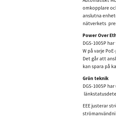
Automatiskt MDI
omkopplare och 
anslutna enhet
nätverkets pre
Power Over Et
DGS-1005P har f
W på varje PoE-
Det går att ans
kan spara på ka
Grön teknik
DGS-1005P har 
länkstatusdete
EEE justerar s
strömanvändnin