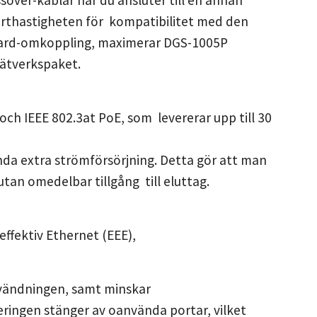
sover-kablar när du ansluter till en annan
orthastigheten för kompatibilitet med den
rward-omkoppling, maximerar DGS-1005P
ätverkspaket.
ch IEEE 802.3at PoE, som levererar upp till 30
nda extra strömförsörjning. Detta gör att man
tan omedelbar tillgång till eluttag.
ffektiv Ethernet (EEE),
vändningen, samt minskar
ringen stänger av oanvända portar, vilket