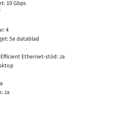
et: 10 Gbps
f
r: 4
et: Se datablad
Efficient Ethernet-stöd: Ja
sktop
a
: Ja