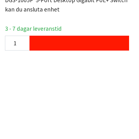
DGS-1005P 5-Port Desktop Gigabit PoE+ Switch
kan du ansluta enhet
3 - 7 dagar leveranstid