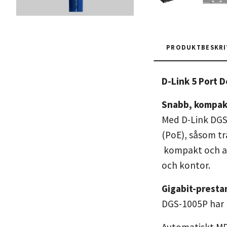
PRODUKTBESKRI
D-Link 5 Port 
Snabb, kompakt
Med D-Link DGS
(PoE), såsom tr
kompakt och arb
och kontor.
Gigabit-presta
DGS-1005P har p