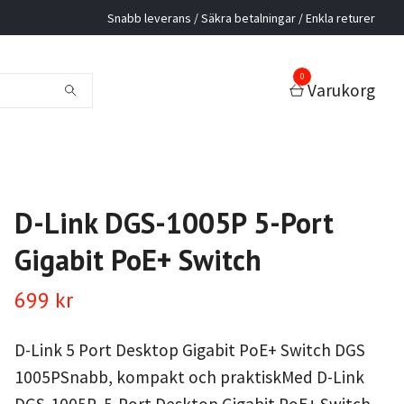
Snabb leverans / Säkra betalningar / Enkla returer
0
Varukorg
D-Link DGS-1005P 5-Port
Gigabit PoE+ Switch
699 kr
D-Link 5 Port Desktop Gigabit PoE+ Switch DGS
1005PSnabb, kompakt och praktiskMed D-Link