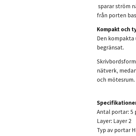
sparar ström n
från porten ba
Kompakt och t
Den kompakta u
begränsat.
Skrivbordsformf
nätverk, medan 
och mötesrum.
Specifikatione
Antal portar: 5
Layer: Layer 2
Typ av portar 