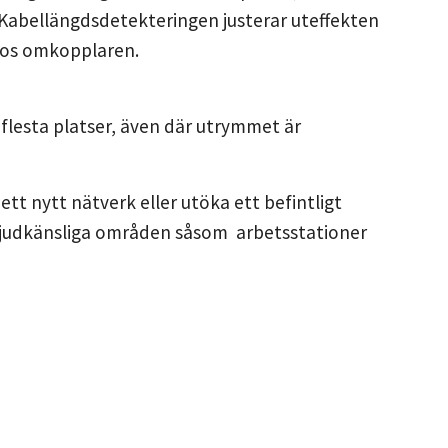
 Kabellängdsdetekteringen justerar uteffekten
hos omkopplaren.
lesta platser, även där utrymmet är
tt nytt nätverk eller utöka ett befintligt
i ljudkänsliga områden såsom arbetsstationer