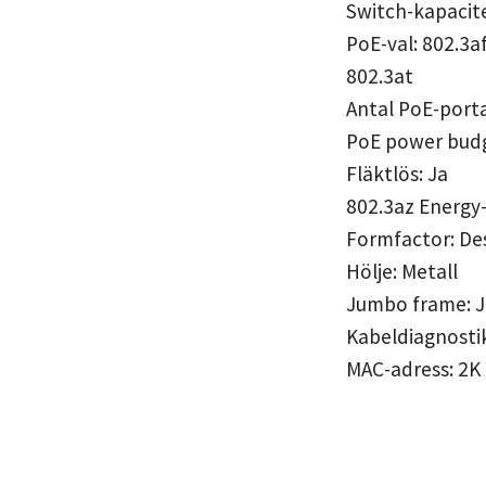
Switch-kapacit
PoE-val: 802.3a
802.3at
Antal PoE-porta
PoE power budg
Fläktlös: Ja
802.3az Energy-
Formfactor: De
Hölje: Metall
Jumbo frame: J
Kabeldiagnostik
MAC-adress: 2K