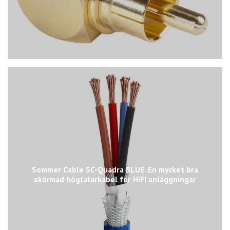
Sommer Cable SC-Quadra BLUE. En mycket bra
skärmad högtalarkabel för HiFI anläggningar