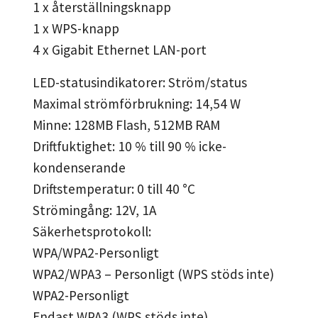
1 x återställningsknapp
1 x WPS-knapp
4 x Gigabit Ethernet LAN-port
LED-statusindikatorer: Ström/status
Maximal strömförbrukning: 14,54 W
Minne: 128MB Flash, 512MB RAM
Driftfuktighet: 10 % till 90 % icke-
kondenserande
Driftstemperatur: 0 till 40 °C
Strömingång: 12V, 1A
Säkerhetsprotokoll:
WPA/WPA2-Personligt
WPA2/WPA3 – Personligt (WPS stöds inte)
WPA2-Personligt
Endast WPA3 (WPS stöds inte)