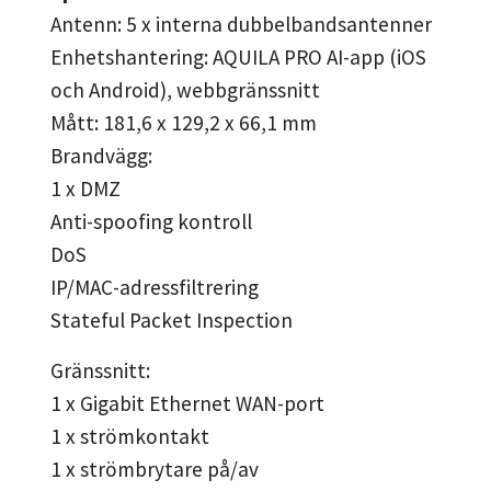
Antenn: 5 x interna dubbelbandsantenner
Enhetshantering: AQUILA PRO AI-app (iOS
och Android), webbgränssnitt
Mått: 181,6 x 129,2 x 66,1 mm
Brandvägg:
1 x DMZ
Anti-spoofing kontroll
DoS
IP/MAC-adressfiltrering
Stateful Packet Inspection
Gränssnitt:
1 x Gigabit Ethernet WAN-port
1 x strömkontakt
1 x strömbrytare på/av