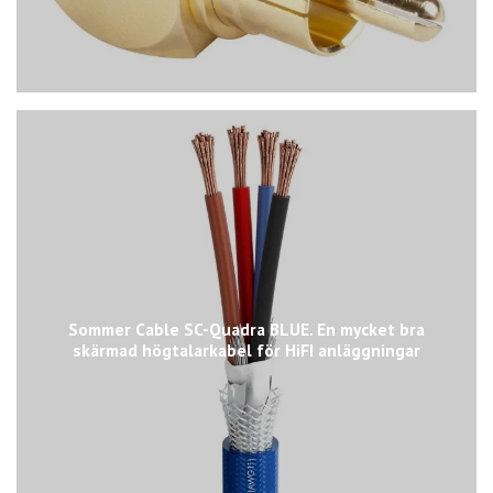
Sommer Cable SC-Quadra BLUE. En mycket bra
skärmad högtalarkabel för HiFI anläggningar