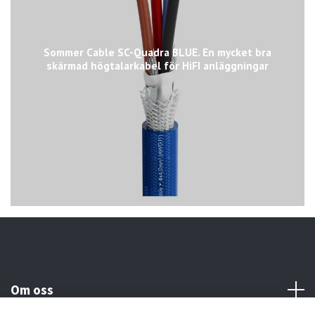
Sommer Cable SC-Quadra BLUE. En mycket bra
skärmad högtalarkabel för HiFI anläggningar
Om oss