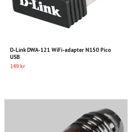
D-Link DWA-121 WiFi-adapter N150 Pico
D
USB
a
149 kr
6