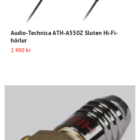
Audio-Technica ATH-A550Z Sluten Hi-Fi-
A
hörlur
e
1 490 kr
S