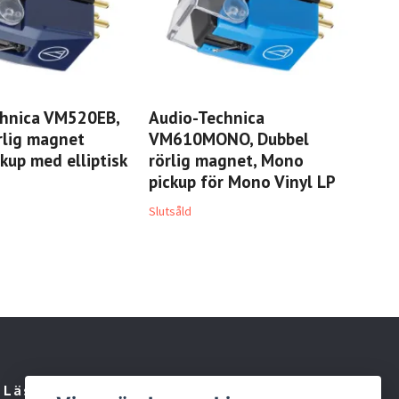
chnica VM520EB,
Audio-Technica
Aud
rlig magnet
VM610MONO, Dubbel
VM
kup med elliptisk
rörlig magnet, Mono
Ma
pickup för Mono Vinyl LP
for
rec
Slutsåld
Slut
Läs mer