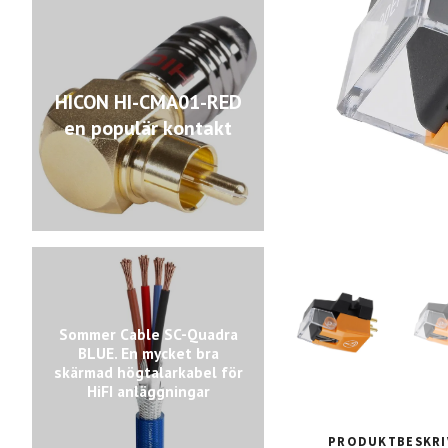
HICON HI-CMA01-RED
en populär kontakt
Sommer Cable SC-Quadra
BLUE. En mycket bra
skärmad högtalarkabel för
HiFI anläggningar
PRODUKTBESKRI