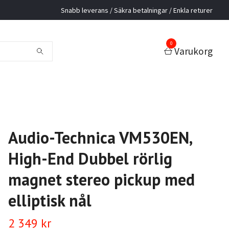
Snabb leverans / Säkra betalningar / Enkla returer
0
Varukorg
Audio-Technica VM530EN,
High-End Dubbel rörlig
magnet stereo pickup med
elliptisk nål
2 349 kr