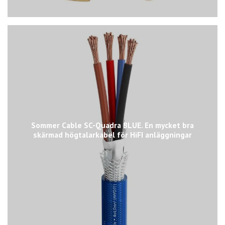
Sommer Cable SC-Quadra BLUE. En mycket bra
skärmad högtalarkabel för HiFI anläggningar