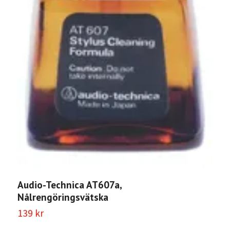
A
t
3
Audio-Technica AT607a,
Nålrengöringsvätska
139 kr