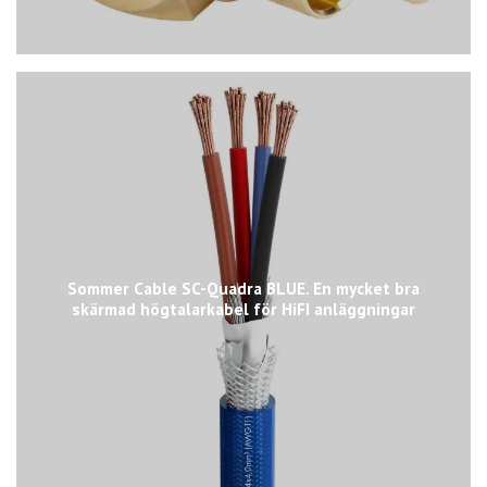
Sommer Cable SC-Quadra BLUE. En mycket bra
skärmad högtalarkabel för HiFI anläggningar