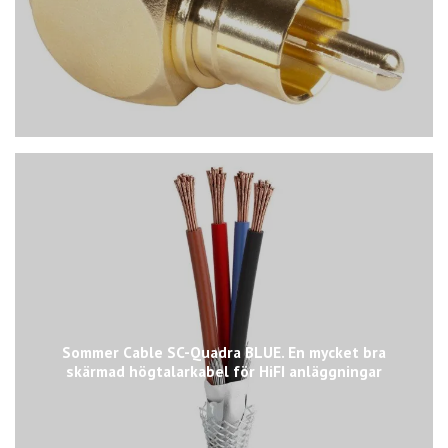
Sommer Cable SC-Quadra BLUE. En mycket bra
skärmad högtalarkabel för HiFI anläggningar