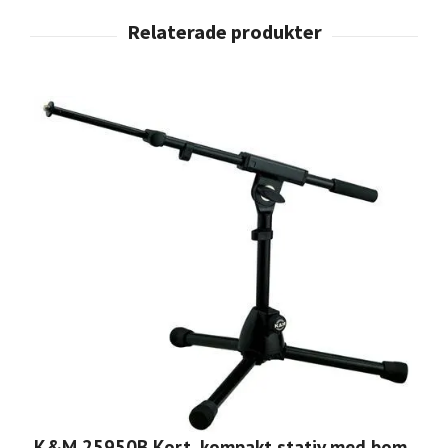
K&M 25950B Kort, kompakt stativ med bom,