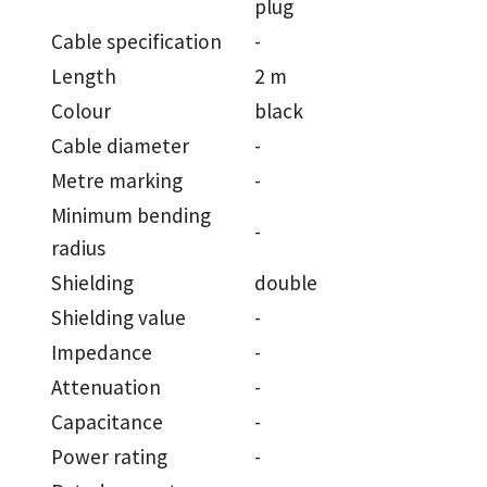
plug
Cable specification
-
Length
2 m
Colour
black
Cable diameter
-
Metre marking
-
Minimum bending
-
radius
Shielding
double
Shielding value
-
Impedance
-
Attenuation
-
Capacitance
-
Power rating
-