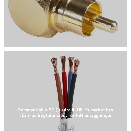
Sommer Cable SC-Quadra BLUE. En mycket bra
skärmad högtalarkabel för HiFI anläggningar