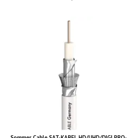
Sommer Cable SAT-KABEL HD/UHD/DIGI PRO-