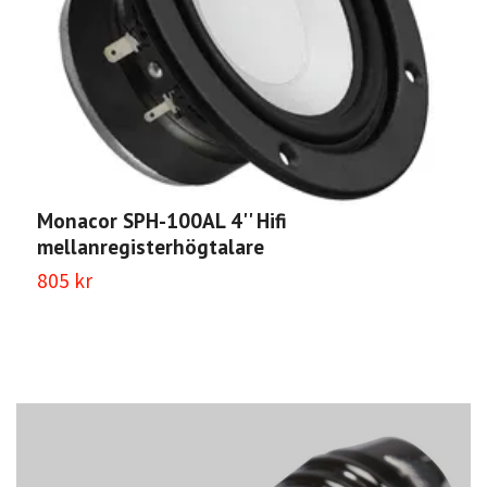
Monacor SPH-100AL 4'' Hifi
M
mellanregisterhögtalare
m
805 kr
9