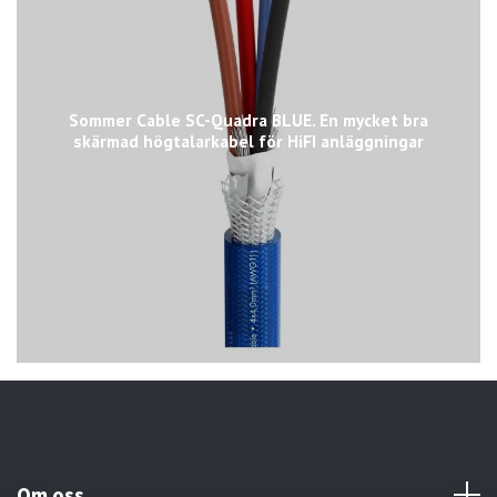
Sommer Cable SC-Quadra BLUE. En mycket bra
skärmad högtalarkabel för HiFI anläggningar
Om oss