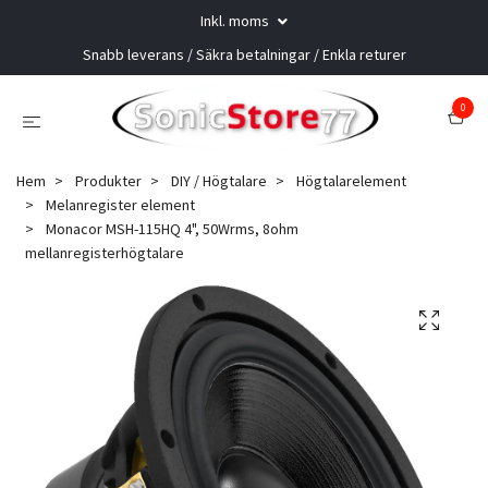
Inkl. moms
Snabb leverans / Säkra betalningar / Enkla returer
0
Hem
Produkter
DIY / Högtalare
Högtalarelement
Melanregister element
Monacor MSH-115HQ 4", 50Wrms, 8ohm
mellanregisterhögtalare