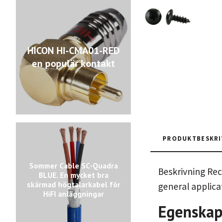
HICON HI-CMA01-RED
en populär kontakt
PRODUKTBESKRI
Sommer Cable SC-Quadra
Beskrivning Rec
BLUE. En mycket bra
skärmad högtalarkabel för
general applicat
HiFI anläggningar
Egenskap