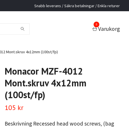
Snabb leverans / Säkra betalningar / Enkla returer
0
Varukorg
12 Mont.skruv 4x12mm (100st/fp)
Monacor MZF-4012
Mont.skruv 4x12mm
(100st/fp)
105 kr
Beskrivning Recessed head wood screws, (bag