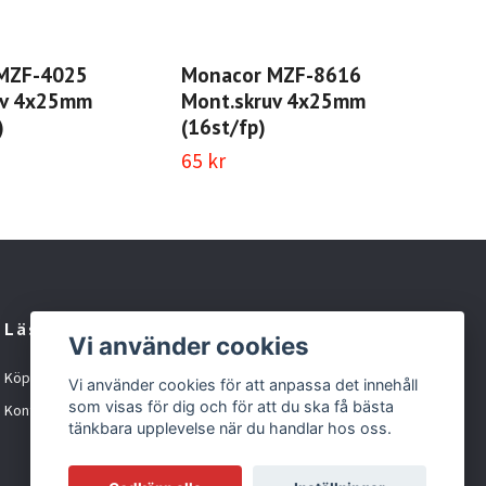
Mo
Skr
48 
MZF-4025
Monacor MZF-8616
uv 4x25mm
Mont.skruv 4x25mm
)
(16st/fp)
65 kr
Läs mer
Vi använder cookies
Köpvillkor
Vi använder cookies för att anpassa det innehåll
som visas för dig och för att du ska få bästa
Kontakt
tänkbara upplevelse när du handlar hos oss.