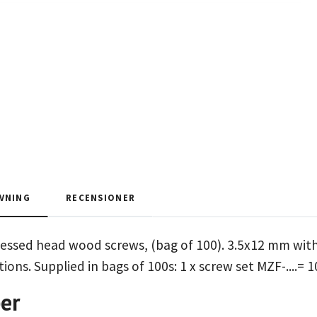
VNING
RECENSIONER
essed head wood screws, (bag of 100). 3.5x12 mm with f
ions. Supplied in bags of 100s: 1 x screw set MZF-....= 
er