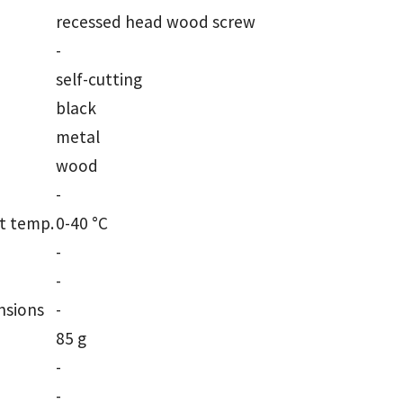
recessed head wood screw
-
self-cutting
black
metal
wood
-
t temp.
0-40 °C
-
-
nsions
-
85 g
-
-