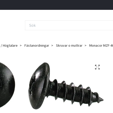
 / Högtalare
Fästanordningar
Skruvar o muttrar
Monacor MZF-40