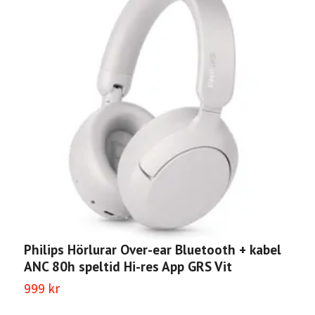
Philips Hörlurar Over-ear Bluetooth + kabel
P
ANC 80h speltid Hi-res App GRS Vit
A
999 kr
9