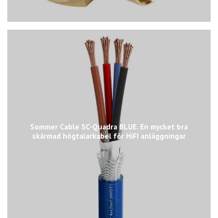
Sommer Cable SC-Quadra BLUE. En mycket bra
skärmad högtalarkabel för HiFI anläggningar