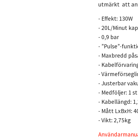
utmärkt att an
- Effekt: 130W
- 20L/Minut kap
- 0,9 bar
- ”Pulse”-funkt
- Maxbredd pås
- Kabelförvarin
- Värmeförsegli
- Justerbar va
- Medföljer: 1 
- Kabellängd: 1
- Mått LxBxH: 
- Vikt: 2,75kg
Användarmanu