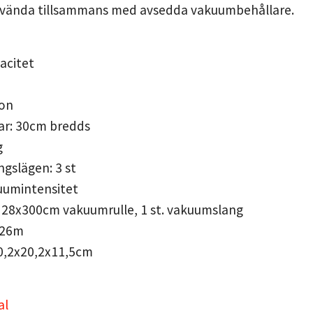
vända tillsammans med avsedda vakuumbehållare.
acitet
ion
ar: 30cm bredds
g
ngslägen: 3 st
kuumintensitet
st 28x300cm vakuumrulle, 1 st. vakuumslang
,26m
40,2x20,2x11,5cm
al