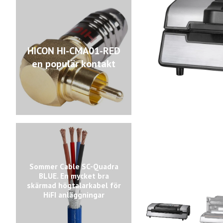
HICON HI-CMA01-RED
en populär kontakt
Sommer Cable SC-Quadra
BLUE. En mycket bra
skärmad högtalarkabel för
HiFI anläggningar