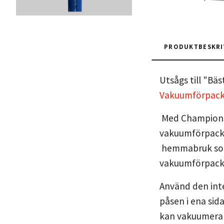
PRODUKTBESKRI
Utsågs till "Bä
Vakuumförpackar
Med Champions 
vakuumförpacka
hemmabruk som 
vakuumförpacka
Använd den inte
påsen i ena sid
kan vakuumera 