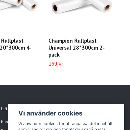
Rullplast
Champion Rullplast
Ch
 20*300cm 4-
Universal 28*300cm 2-
Vak
pack
3-p
169 kr
349
Läs mer
Vi använder cookies
Köpvillkor
Vi använder cookies för att anpassa det innehåll
som visas för dig och för att du ska få bästa