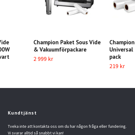
Vide
Champion Paket Sous Vide
Champion 
800W
& Vakuumförpackare
Universal
vart
pack
2 999 kr
219 kr
Kundtjänst
Tveka inte att kontakta oss om du har någon fråga eller fundering.
Vi svarar alltid så snabbt vi kan!