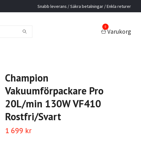
Snabb leverans / Säkra betalningar / Enkla returer
0
Varukorg
Champion
Vakuumförpackare Pro
20L/min 130W VF410
Rostfri/Svart
1 699 kr