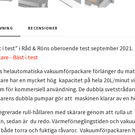
VNING
RECENSIONER
st i test" i Råd & Röns oberoende test september 2021.
e - Bäst i test
helautomatiska vakuumförpackare förlänger du maten
re har en mycket hög kapacitet på hela 20L/minut vil
för kommersiell användning. De dubbla svetstrådarn
rens dubbla pumpar gör att maskinen klarar av en hö
grerade rull-hållaren med skärare genom att rulla ut
an, sedan är du redo. Värmeförseglingstiden och vakuum
både torra och fuktiga råvaror. Vakuumförpackaren ha