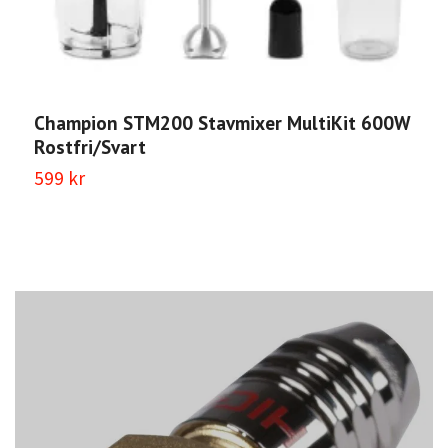
Champion STM200 Stavmixer MultiKit 600W
C
Rostfri/Svart
v
599 kr
2