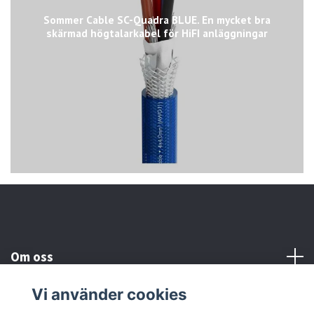
Sommer Cable SC-Quadra BLUE. En mycket bra
skärmad högtalarkabel för HiFI anläggningar
Om oss
Vi använder cookies
Kundtjänst