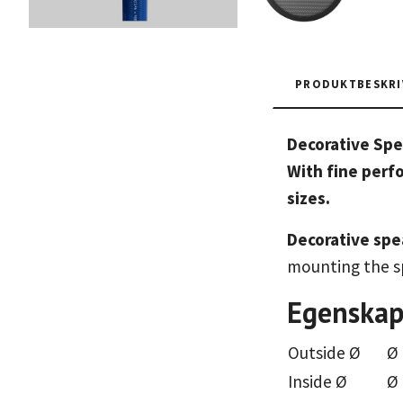
PRODUKTBESKRI
Decorative Spe
With fine perfo
sizes.
Decorative spea
mounting the sp
Egenskap
Outside Ø
Ø
Inside Ø
Ø