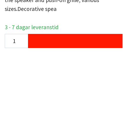
the speaker and push-on grille, various
sizes.Decorative spea
3 - 7 dagar leveranstid