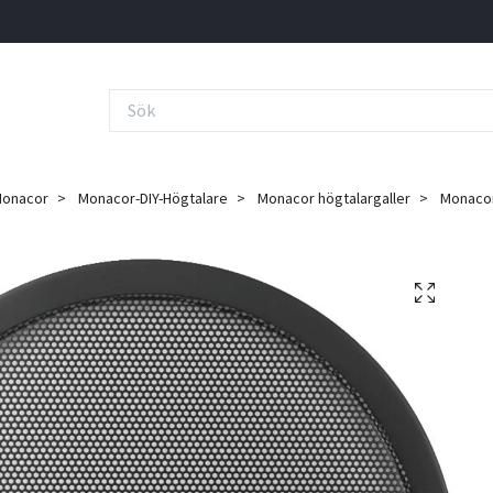
onacor
Monacor-DIY-Högtalare
Monacor högtalargaller
Monacor 