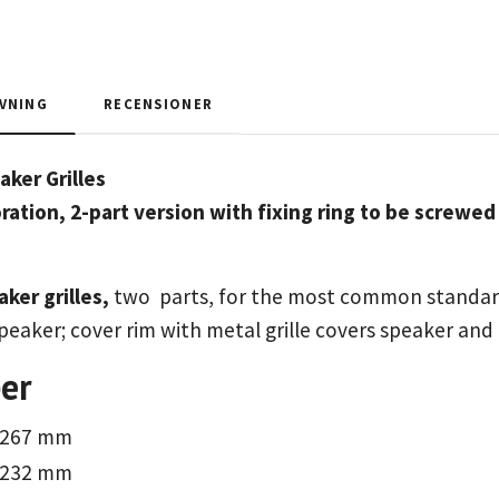
VNING
RECENSIONER
aker Grilles
ration, 2-part version with fixing ring to be screwed
ker grilles,
two parts, for the most common standard 
eaker; cover rim with metal grille covers speaker an
er
 267 mm
 232 mm