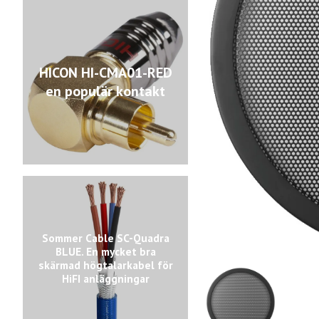
HICON HI-CMA01-RED
en populär kontakt
Sommer Cable SC-Quadra
BLUE. En mycket bra
skärmad högtalarkabel för
HiFI anläggningar