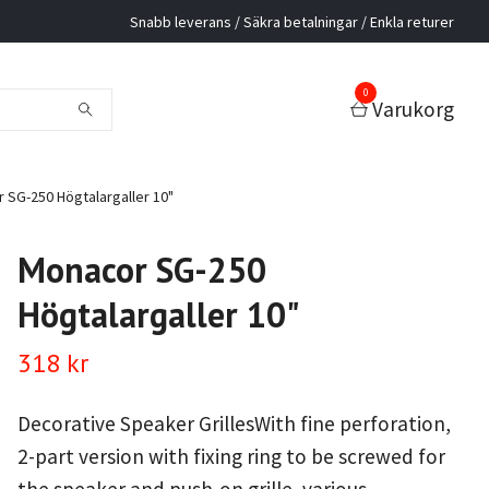
Snabb leverans / Säkra betalningar / Enkla returer
0
Varukorg
SG-250 Högtalargaller 10"
Monacor SG-250
Högtalargaller 10"
318 kr
Decorative Speaker GrillesWith fine perforation,
2-part version with fixing ring to be screwed for