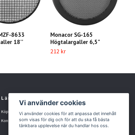
MZF-8633
Monacor SG-165
Mo
aller 18''
Högtalargaller 6,5"
Hög
212 kr
254
Läs mer
Vi använder cookies
Köpvillkor
Vi använder cookies för att anpassa det innehåll
som visas för dig och för att du ska få bästa
Kontakt
tänkbara upplevelse när du handlar hos oss.