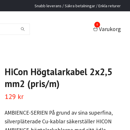
Snabb leverans / Säkra betalningar / Enkla returer
0
Varukorg
HiCon Högtalarkabel 2x2,5
mm2 (pris/m)
129 kr
AMBIENCE-SERIEN På grund av sina superfina,
silverpläterade Cu-kablar säkerställer HICON