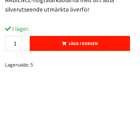
AMBIENCE-högtalarkablarna med sitt ädla
silverutseende utmärkta överför
I lager.
LÄGG I KORGEN
Lagersaldo:
5