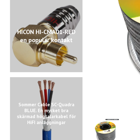
HICON HI-CMA01-RED
en populär kontakt
Sommer Cable SC-Quadra
BLUE. En mycket bra
skärmad högtalarkabel för
HiFI anläggningar