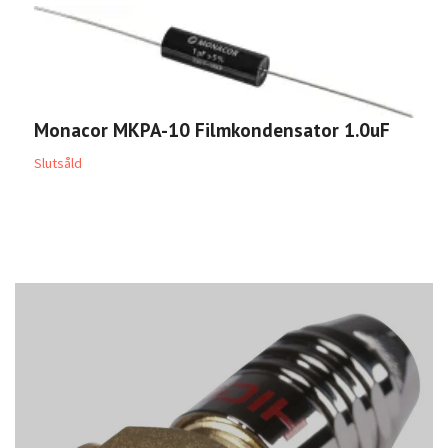
Monacor MKPA-10 Filmkondensator 1.0uF
M
6
Slutsåld