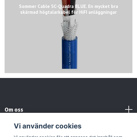
Sommer Cable SC-Quadra BLUE. En mycket bra
skärmad högtalarkabel för HiFI anläggningar
Om oss
Vi använder cookies
Kundtjänst