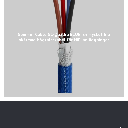
Sommer Cable SC-Quadra BLUE. En mycket bra
skärmad högtalarkabel för HiFI anläggningar