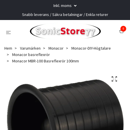
Inkl. moms
Snabb leverans / Säkra betalningar / Enkla returer
0
Hem
Varumärken
Monacor
Monacor-DIY-Högtalare
Monacor basreflexrör
Monacor MBR-100 Basreflexrör 100mm