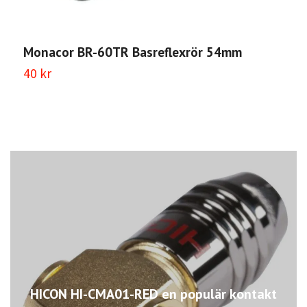
Monacor BR-60TR Basreflexrör 54mm
M
40 kr
2
HICON HI-CMA01-RED en populär kontakt