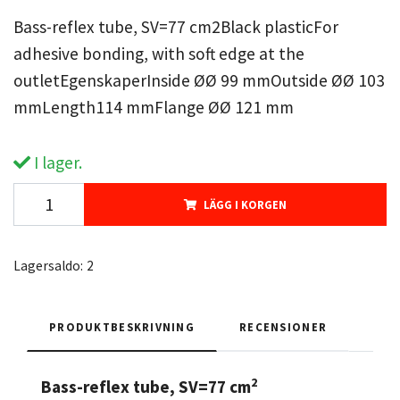
Bass-reflex tube, SV=77 cm2Black plasticFor
adhesive bonding, with soft edge at the
outletEgenskaperInside ØØ 99 mmOutside ØØ 103
mmLength114 mmFlange ØØ 121 mm
I lager.
LÄGG I KORGEN
Lagersaldo:
2
PRODUKTBESKRIVNING
RECENSIONER
2
Bass-reflex tube, SV=77 cm