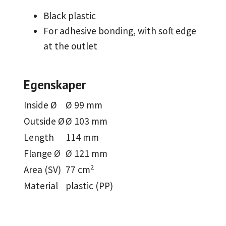
Black plastic
For adhesive bonding, with soft edge
at the outlet
Egenskaper
Inside Ø
Ø 99 mm
Outside Ø
Ø 103 mm
Length
114 mm
Flange Ø
Ø 121 mm
2
Area (SV)
77 cm
Material
plastic (PP)