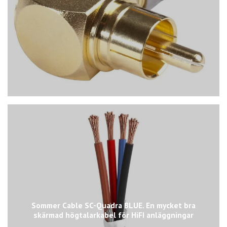
Sommer Cable SC-Quadra BLUE. En mycket bra
skärmad högtalarkabel för HiFI anläggningar