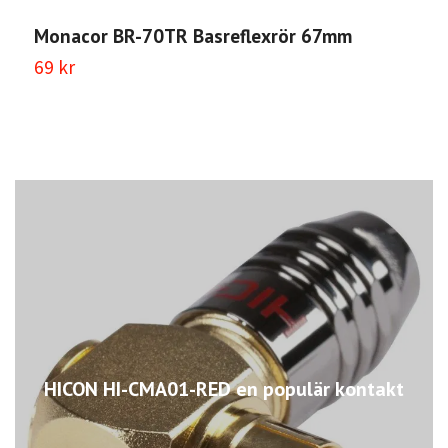
Monacor BR-70TR Basreflexrör 67mm
M
69 kr
1
HICON HI-CMA01-RED en populär kontakt