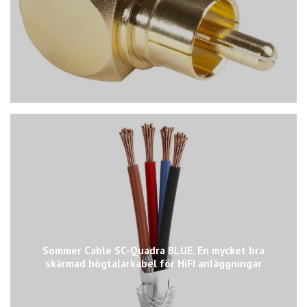
Sommer Cable SC-Quadra BLUE. En mycket bra
skärmad högtalarkabel för HiFI anläggningar