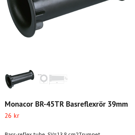
Monacor BR-45TR Basreflexrör 39mm
26 kr
Bass-reflex tube, SV=13.8 cm2Trumpet