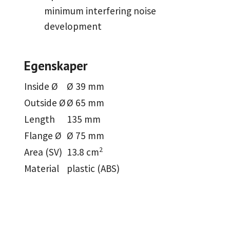
minimum interfering noise
development
Egenskaper
Inside Ø
Ø 39 mm
Outside Ø
Ø 65 mm
Length
135 mm
Flange Ø
Ø 75 mm
2
Area (SV)
13.8 cm
Material
plastic (ABS)